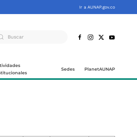
Ir a AUNAP.gov.co
tividades
Sedes
PlanetAUNAP
stitucionales