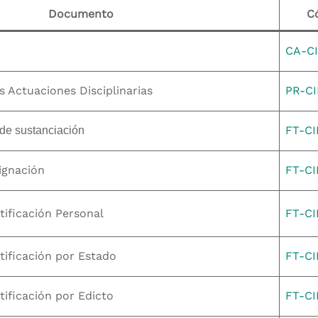
Documento
C
CA-CI
s Actuaciones Disciplinarias
PR-CI
FT-CI
de sustanciación
ignación
FT-CI
ificación Personal
FT-CI
ificación por Estado
FT-C
ificación por Edicto
FT-CI