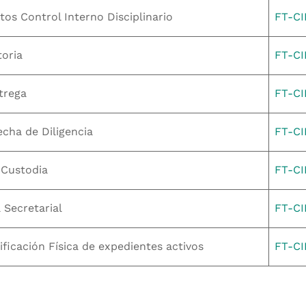
os Control Interno Disciplinario
FT-C
oria
FT-CI
trega
FT-C
echa de Diligencia
FT-C
Custodia
FT-CI
Secretarial
FT-CI
ificación Física de expedientes activos
FT-CI