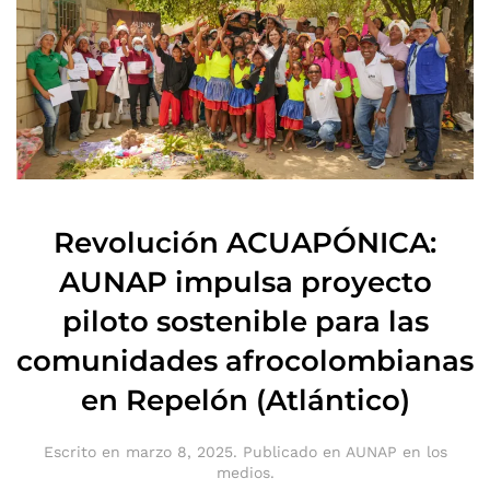
Revolución ACUAPÓNICA:
AUNAP impulsa proyecto
piloto sostenible para las
comunidades afrocolombianas
en Repelón (Atlántico)
Escrito en
marzo 8, 2025
. Publicado en
AUNAP en los
medios
.